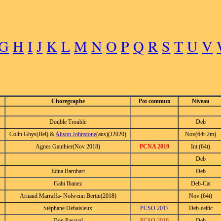
G
H
I
J
K
L
M
N
O
P
Q
R
S
T
U
V
Choregraphe
Pot commun
Niveau
Double Trouble
Deb
Colin Ghys(Bel) &
Alison Johnstone
(aus)(J2020)
Nov(64t-2m)
Agnes Gauthier(Nov 2018)
PCNA 2019
Int (64t)
Deb
Edna Barnhart
Deb
Gabi Ibanez
Deb-Cat
Arnaud Marraffa- Nolwenn Bertin(2018)
Nov (64t)
Stéphane Debaisieux
PCSO 2017
Deb-celtic
Don Pascual
PCSO 2016
Deb