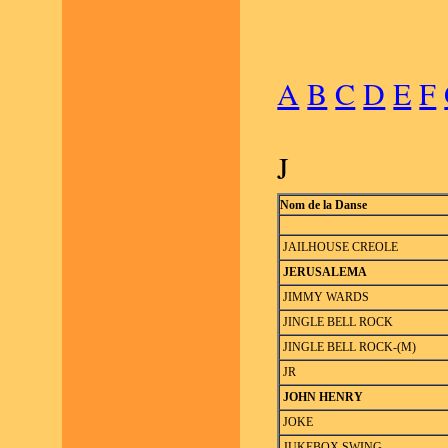
A
B
C
D
E
F
J
Nom de la Danse
JAILHOUSE CREOLE
JERUSALEMA
JIMMY WARDS
JINGLE BELL ROCK
JINGLE BELL ROCK-(M)
JR
JOHN HENRY
JOKE
JUKEBOX SWING